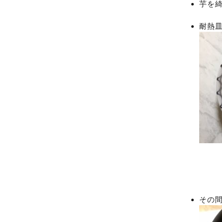
芋を
耐熱皿
その