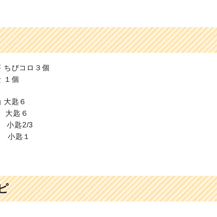
 ちびコロ３個
 １個
 大匙６
 大匙６
小匙2/3
 小匙１
ピ