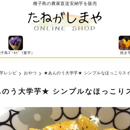
種子島の農家直送安納芋を販売
子島ｺﾞｰﾙﾄﾞ（紫芋）
焼き
芋レシピ
おやつ
★あんのう大学芋★ シンプルなほっこりス
んのう大学芋★ シンプルなほっこり