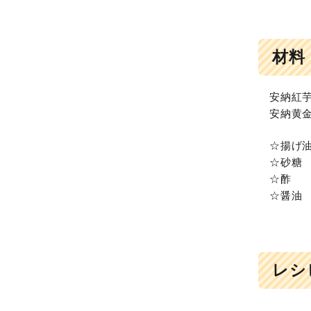
材料
安納紅芋
安納黄金
☆揚げ油
☆砂糖
☆酢 
☆醤油
レシ