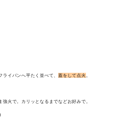
フライパンへ平たく並べて、
蓋をして点火
。
ま強火で。カリッとなるまでなどお好みで。
)