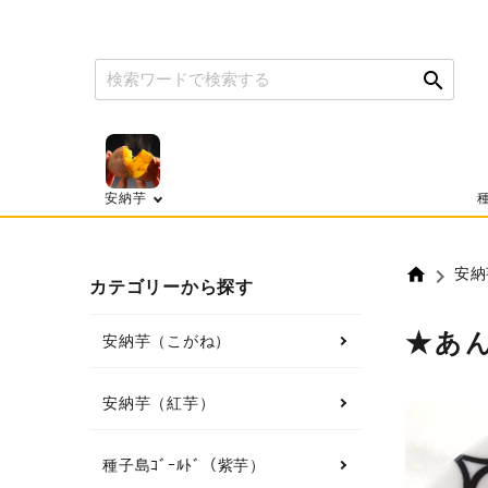
search
search
安納芋
種
home
安納
カテゴリーから探す
★あ
安納芋（こがね）
安納芋（紅芋）
種子島ｺﾞｰﾙﾄﾞ（紫芋）