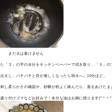
まだ火は着けません
した「２」の芋の水分をキッチンペーパーで拭き取り、「３」の
点火し、パチパチと音が激しくなったら弱火へ。10分ほど。
を刺し柔らかさの確認や、砂糖が程よく絡んだら、蓋をあけたま
盛り付けゴマなどお好みで！余分な油はお鍋に残ります(*＾＾*