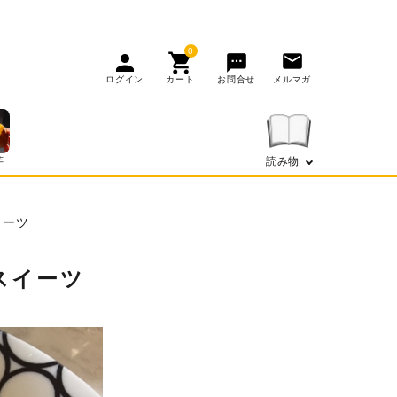
0
person
shopping_cart
mail
sms
ログイン
カート
お問合せ
メルマガ
芋
読み物
イーツ
スイーツ