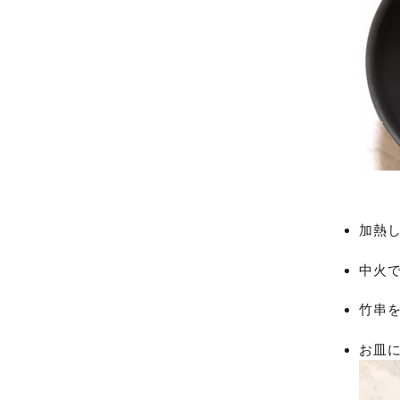
加熱
中火で
竹串
お皿に