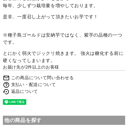
毎年、少しずつ栽培量を増やしております。
是非、一度召し上がって頂きたいお芋です！
※種子島ゴールドは安納芋ではなく、紫芋の品種の一つ
です。
とにかく弱火でジックリ焼きます。 強火は糖化する前に
硬くなってしまいます。
お届け先が2件以上のお客様
mail_outline
この商品について問い合わせる
help_outline
支払い・配送について
settings_backup_restore
返品について
他の商品を探す