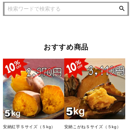
search
おすすめ商品
安納紅芋Ｓサイズ（５kg）
安納こがねＳサイズ（５kg）