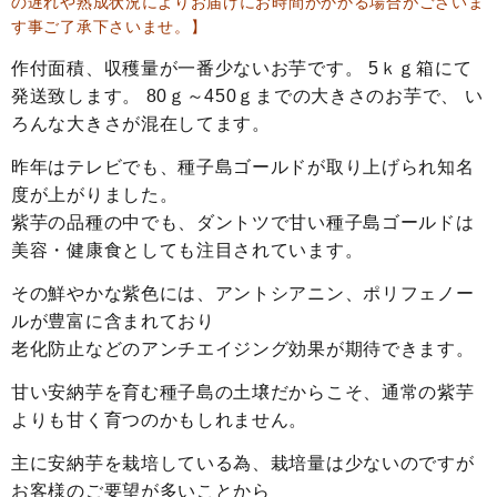
の遅れや熟成状況によりお届けにお時間がかかる場合がございま
す事ご了承下さいませ。】
作付面積、収穫量が一番少ないお芋です。 5ｋｇ箱にて
発送致します。 80ｇ～450ｇまでの大きさのお芋で、 い
ろんな大きさが混在してます。
昨年はテレビでも、種子島ゴールドが取り上げられ知名
度が上がりました。
紫芋の品種の中でも、ダントツで甘い種子島ゴールドは
美容・健康食としても注目されています。
その鮮やかな紫色には、アントシアニン、ポリフェノー
ルが豊富に含まれており
老化防止などのアンチエイジング効果が期待できます。
甘い安納芋を育む種子島の土壌だからこそ、通常の紫芋
よりも甘く育つのかもしれません。
主に安納芋を栽培している為、栽培量は少ないのですが
お客様のご要望が多いことから