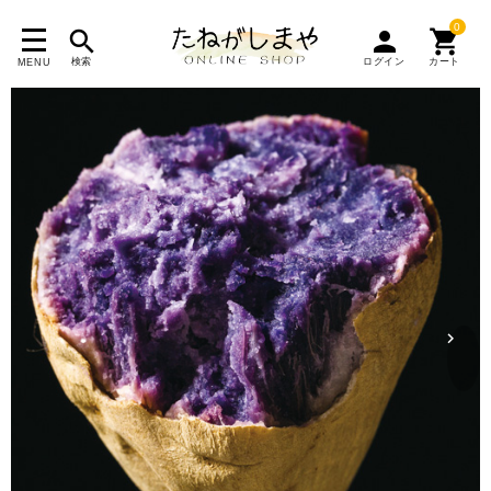
0
search
person
shopping_cart
検索
ログイン
カート
MENU
search