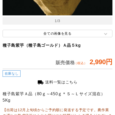
1/3
全ての画像を見る
種子島紫芋（種子島ゴールド）Ａ品５kg
2,990
円
販売価格
（税込）
在庫なし
local_shipping
送料一覧はこちら
種子島紫芋Ａ品（80ｇ～450ｇ＊Ｓ～Ｌサイズ混在）
5Kg
【出荷は12月上旬頃からご予約順に発送する予定です。農作業