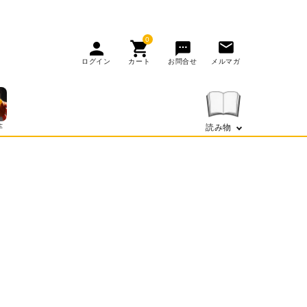
0
person
shopping_cart
mail
sms
ログイン
カート
お問合せ
メルマガ
芋
読み物