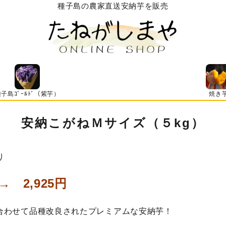
種子島の農家直送安納芋を販売
子島ｺﾞｰﾙﾄﾞ（紫芋）
焼き
安納こがねＭサイズ（５kg）
り
 2,925円
合わせて品種改良されたプレミアムな安納芋！