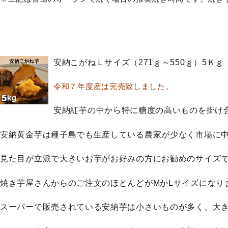
安納こがねＬサイズ（271ｇ～550ｇ）5Ｋｇ
令和７年度産は完売致しました。
安納紅芋の中から特に糖度の高いものを掛け
安納黄金芋は種子島でも生産している農家が少なく市場に
見た目が立派で大きいお芋がお好みの方にお勧めのサイズ
焼き芋屋さんからのご注文のほとんどがMかL
サイズになり
スーパーで販売されている安納芋は小さいものが多く、大