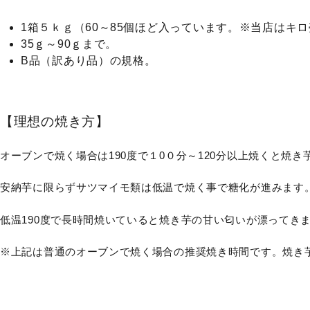
1箱５ｋｇ（60～85個ほど入っています。※当店は
35ｇ～90ｇまで。
B品（訳あり品）の規格。
【理想の焼き方】
オーブンで焼く場合は190度で１0０分～120分以上焼くと焼
安納芋に限らずサツマイモ類は低温で焼く事で糖化が進みます
低温190度で長時間焼いていると焼き芋の甘い匂いが漂ってき
※上記は普通のオーブンで焼く場合の推奨焼き時間です。焼き