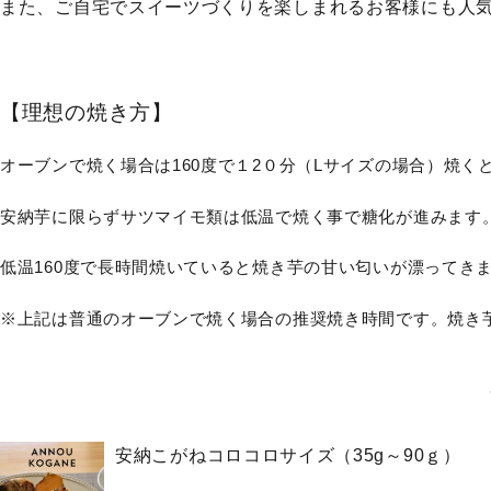
また、ご自宅でスイーツづくりを楽しまれるお客様にも人
【理想の焼き方】
オーブンで焼く場合は160度で１2０分（Lサイズの場合）焼
安納芋に限らずサツマイモ類は低温で焼く事で糖化が進みます
低温160度で長時間焼いていると焼き芋の甘い匂いが漂ってき
※上記は普通のオーブンで焼く場合の推奨焼き時間です。焼き
安納こがねコロコロサイズ（35g～90ｇ）