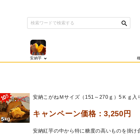
search
search
安納芋
種
商
品
一
安納こがねＭサイズ（151～270ｇ）5Ｋｇ入
覧
キャンペーン価格：3,250円 →
安納紅芋の中から特に糖度の高いものを掛け