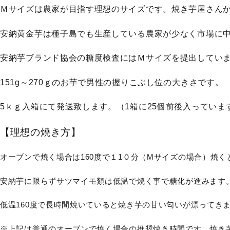
Ｍサイズは農家が目指す理想のサイズです。焼き芋屋さん
安納黄金芋は種子島でも生産している農家が少なく市場に
安納芋ブランド協会の糖度検査には
Ｍサイズを提出してい
151g～270ｇのお芋で男性の握りこぶし位の大きさです。
5ｋｇ入箱にて発送致します。（1箱に25個前後入っていま
【理想の焼き方】
オーブンで焼く場合は160度で１1０分（Mサイズの場合）焼
安納芋に限らずサツマイモ類は低温で焼く事で糖化が進みます
低温160度で長時間焼いていると焼き芋の甘い匂いが漂ってき
※上記は普通のオーブンで焼く場合の推奨焼き時間です。焼き